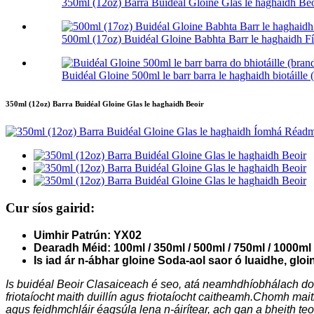
350ml (12oz) Barra Buidéal Gloine Glas le haghaidh Beo
500ml (17oz) Buidéal Gloine Babhta Barr le haghaidh F
Buidéal Gloine 500ml le barr barra le haghaidh biotáille (
350ml (12oz) Barra Buidéal Gloine Glas le haghaidh Beoir
Cur síos gairid:
Uimhir Patrún: YX02
Dearadh Méid: 100ml / 350ml / 500ml / 750ml / 1000m
Is iad ár n-ábhar gloine Soda-aol saor ó luaidhe, gloin
Is buidéal Beoir Clasaiceach é seo, atá neamhdhíobhálach do
friotaíocht maith duillín agus friotaíocht caitheamh.Chomh maith 
agus feidhmchláir éagsúla lena n-áirítear, ach gan a bheith teor