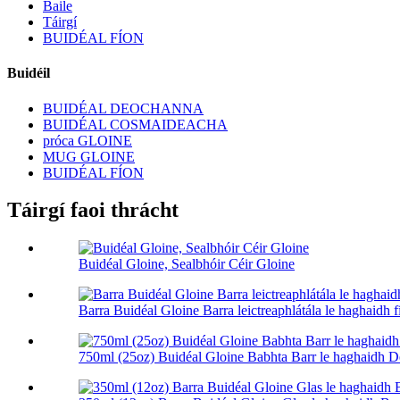
Baile
Táirgí
BUIDÉAL FÍON
Buidéil
BUIDÉAL DEOCHANNA
BUIDÉAL COSMAIDEACHA
próca GLOINE
MUG GLOINE
BUIDÉAL FÍON
Táirgí faoi thrácht
Buidéal Gloine, Sealbhóir Céir Gloine
Barra Buidéal Gloine Barra leictreaphlátála le haghaidh 
750ml (25oz) Buidéal Gloine Babhta Barr le haghaidh 