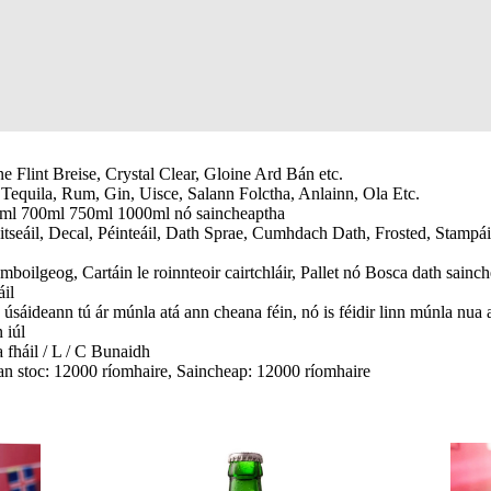
e Flint Breise, Crystal Clear, Gloine Ard Bán etc.
Tequila, Rum, Gin, Uisce, Salann Folctha, Anlainn, Ola Etc.
ml 700ml 750ml 1000ml nó saincheaptha
tseáil, Decal, Péinteáil, Dath Sprae, Cumhdach Dath, Frosted, Stampáil
boilgeog, Cartáin le roinnteoir cairtchláir, Pallet nó Bosca dath sainc
il
úsáideann tú ár múnla atá ann cheana féin, nó is féidir linn múnla nua 
n iúl
 a fháil / L / C Bunaidh
an stoc: 12000 ríomhaire, Saincheap: 12000 ríomhaire