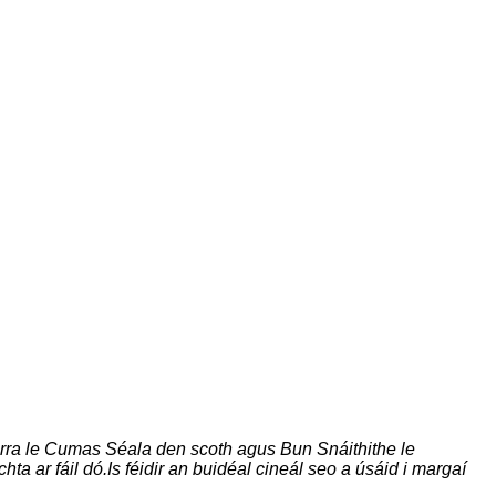
rra le Cumas Séala den scoth agus Bun Snáithithe le
hta ar fáil dó.Is féidir an buidéal cineál seo a úsáid i margaí