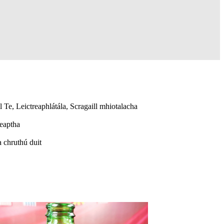
 Te, Leictreaphlátála, Scragaill mhiotalacha
heaptha
a chruthú duit