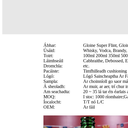
Ábhar:
Gloine Super Flint, Gloin
Úsáid:
Whisky, Vodca, Brandy, 
Toirt:
100ml 200ml 350ml 500
Láimhseáil
Cabhraithe, Debossed, Ei
Dromchla:
etc.
Pacáiste:
Timfhilleadh cushioning m
Lógó:
Lógó Saincheaptha Ar Fá
Sampla:
Ar choinníoll go saor má 
Á sheoladh:
Ar muir, ar aer, trí chur i
Am seachadta:
20 ~ 35 lá tar éis éarlais
MOQ:
I stoc: 1000 ríomhaire;G
Íocaíocht:
T/T nó L/C
OEM:
Ar fáil