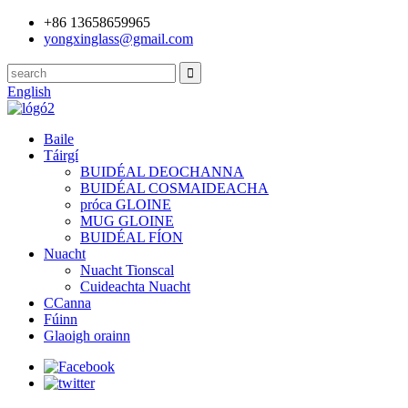
+86 13658659965
yongxinglass@gmail.com
English
Baile
Táirgí
BUIDÉAL DEOCHANNA
BUIDÉAL COSMAIDEACHA
próca GLOINE
MUG GLOINE
BUIDÉAL FÍON
Nuacht
Nuacht Tionscal
Cuideachta Nuacht
CCanna
Fúinn
Glaoigh orainn