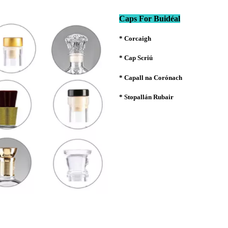
Caps For Buidéal
* Corcaigh
* Cap Scriú
* Capall na Corónach
* Stopallán Rubair