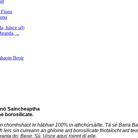
ir
íona
branda, ...
l nó Saincheaptha
e borosilicate.
n chomhshaol le hábhair 100% in-athchúrsáilte, Tá sé Barra Ba
leis sin cuireann an ghloine ard borosilicate friotaíocht ard teoc
anta do: Beoir, Sú, Uisce agus roinnt dí eile.