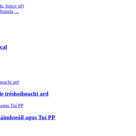
branda, ...
cal
e tréshoilseacht ard
láimhseáil agus Tuí PP