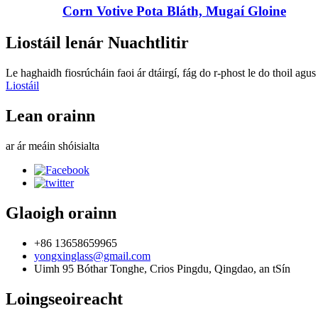
Corn Votive Pota Bláth, Mugaí Gloine
Liostáil lenár Nuachtlitir
Le haghaidh fiosrúcháin faoi ár dtáirgí, fág do r-phost le do thoil agus
Liostáil
Lean orainn
ar ár meáin shóisialta
Glaoigh orainn
+86 13658659965
yongxinglass@gmail.com
Uimh 95 Bóthar Tonghe, Crios Pingdu, Qingdao, an tSín
Loingseoireacht