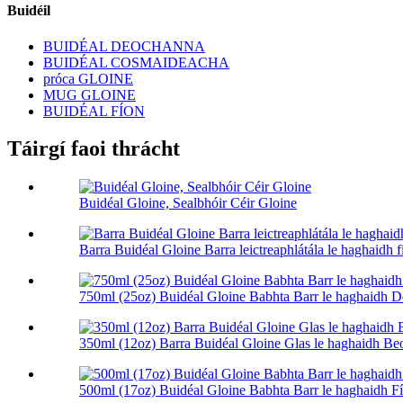
Buidéil
BUIDÉAL DEOCHANNA
BUIDÉAL COSMAIDEACHA
próca GLOINE
MUG GLOINE
BUIDÉAL FÍON
Táirgí faoi thrácht
Buidéal Gloine, Sealbhóir Céir Gloine
Barra Buidéal Gloine Barra leictreaphlátála le haghaidh 
750ml (25oz) Buidéal Gloine Babhta Barr le haghaidh 
350ml (12oz) Barra Buidéal Gloine Glas le haghaidh Beo
500ml (17oz) Buidéal Gloine Babhta Barr le haghaidh F