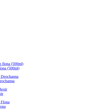
fíona (500ml)
Deochanna
ir
íona