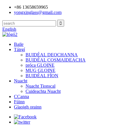
+86 13658659965
yongxinglass@gmail.com
English
Baile
Táirgí
BUIDÉAL DEOCHANNA
BUIDÉAL COSMAIDEACHA
próca GLOINE
MUG GLOINE
BUIDÉAL FÍON
Nuacht
Nuacht Tionscal
Cuideachta Nuacht
CCanna
Fúinn
Glaoigh orainn