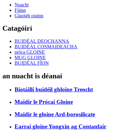
Nuacht
Fúinn
Glaoigh orainn
Catagóirí
BUIDÉAL DEOCHANNA
BUIDÉAL COSMAIDEACHA
próca GLOINE
MUG GLOINE
BUIDÉAL FÍON
an nuacht is déanaí
Biotáillí buidéil ghloine Treocht
Maidir le Prócaí Gloine
Maidir le gloine Ard-borosilicate
Earraí gloine Yongxin ag Contanfair