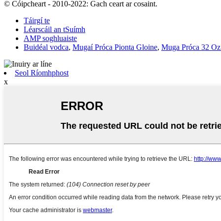
© Cóipcheart - 2010-2022: Gach ceart ar cosaint.
Táirgí te
Léarscáil an tSuímh
AMP soghluaiste
Buidéal vodca
,
Mugaí Próca Pionta Gloine
,
Muga Próca 32 O
Seol Ríomhphost
x