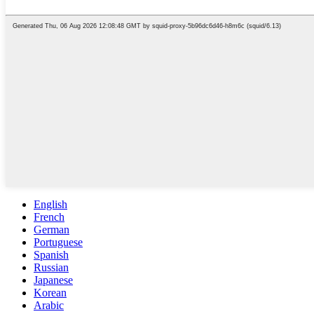
English
French
German
Portuguese
Spanish
Russian
Japanese
Korean
Arabic