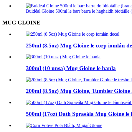
Buidéal Gloine 500ml le barr barra le haghaidh biotáille (
MUG GLOINE
250ml (8.5oz) Mug Gloine le corp iomlán de
300ml (10 unsa) Mug Gloine le hanla
200ml (8.5oz) Mug Gloine, Tumbler Gloine l
500ml (17oz) Dath Spraeála Mug Gloine le 