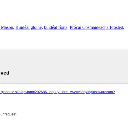
z Mason
,
Buidéal gloine
,
buidéal fíona
,
Prócaí Cosmaideacha Frosted
,